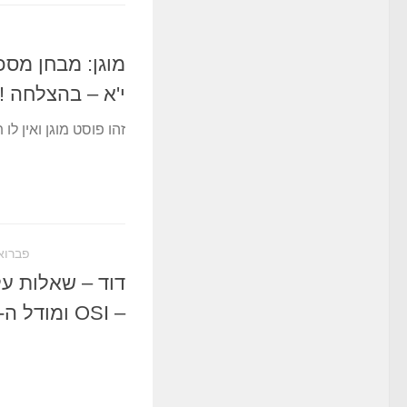
י'א – בהצלחה !
זהו פוסט מוגן ואין לו 
פברואר 20, 
– OSI ומודל ה- TCP/IP