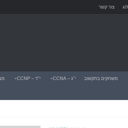
וג
צור קשר
משחקים בתקשוב
י"ג – CCNA
י"ד – CCNP
מבח