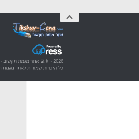
2026 - 👩‍💻 אתר מגמת תקשוב - Tikshuv-CCNA 💯 [אתר אינו רשמי]
כל הזכויות שמורות לאתר מגמת תק