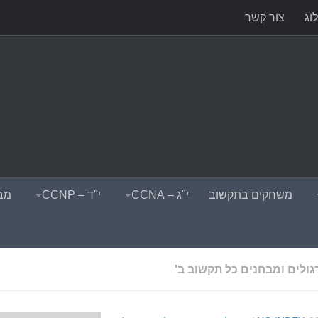
וג
צור קשר
משחקים בתקשוב
י"ג – CCNA
י"ד – CCNP
מבח
גולים ומבחנים כל תקשוב ב'